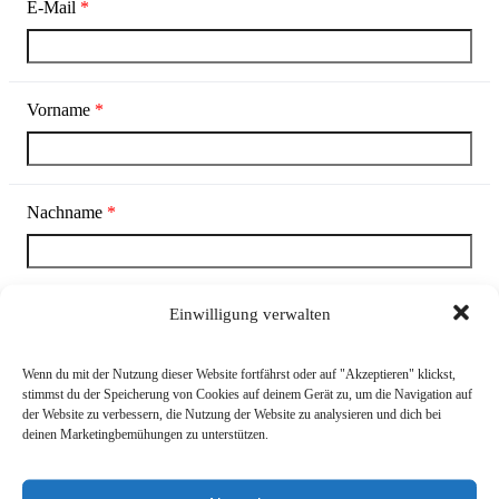
E-Mail
*
Vorname
*
Nachname
*
Einwilligung verwalten
Unternehmen
*
Wenn du mit der Nutzung dieser Website fortfährst oder auf "Akzeptieren" klickst,
stimmst du der Speicherung von Cookies auf deinem Gerät zu, um die Navigation auf
der Website zu verbessern, die Nutzung der Website zu analysieren und dich bei
Distributor
*
deinen Marketingbemühungen zu unterstützen.
Bitte wählen Sie Ihren bevorzugten Distributor aus. Wenn Ihr
bevorzugter Distributor nicht in der Liste enthalten ist, wählen
Sie die Option "Other".