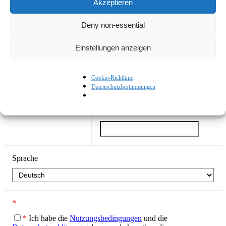
Akzeptieren
Auswählen
Deny non-essential
In welchem Bereich arbeiten Sie?
*
Einstellungen anzeigen
Cookie-Richtlinie
Datenschutzbestimmungen
Telefonvorwahl
*
Mobiltelefon
*
Maximal
10
Ziffern
Sprache
*
*
Ich habe die
Nutzungsbedingungen
und die